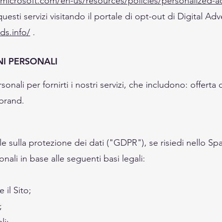
s.microsoft.com/en-us/resources/policies/personalized-
questi servizi visitando il portale di opt-out di Digital Adv
ds.info/
.
NI PERSONALI
sonali per fornirti i nostri servizi, che includono: offerta
 brand.
e sulla protezione dei dati ("GDPR"), se risiedi nello 
nali in base alle seguenti basi legali:
 il Sito;
;