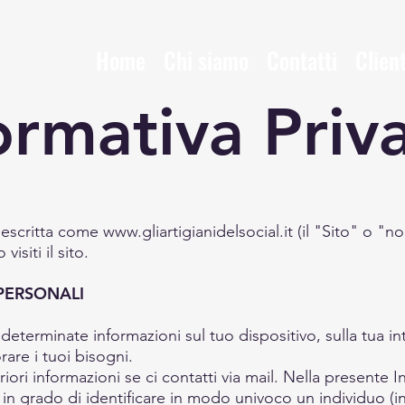
Home
Chi siamo
Contatti
Client
ormativa Priv
 descritta come
www.gliartigianidelsocial.it
(il "Sito" o "noi
isiti il sito
.
PERSONALI
o determinate informazioni sul tuo dispositivo, sulla tua in
are i tuoi bisogni.
ri informazioni se ci contatti via mail. Nella presente Inf
 in grado di identificare in modo univoco un individuo (in