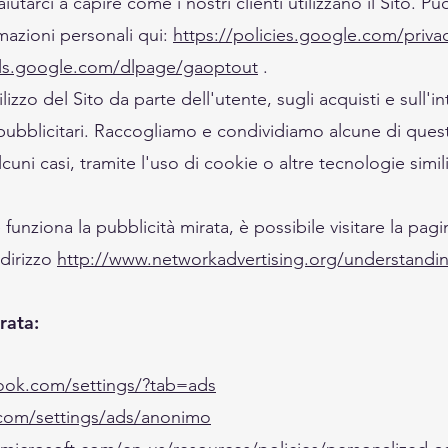
utarci a capire come i nostri clienti utilizzano il Sito. Pu
mazioni personali qui:
https://policies.google.com/privac
ols.google.com/dlpage/gaoptout
.
izzo del Sito da parte dell'utente, sugli acquisti e sull'i
er pubblicitari. Raccogliamo e condividiamo alcune di que
alcuni casi, tramite l'uso di cookie o altre tecnologie simil
 funziona la pubblicità mirata, è possibile visitare la pa
ndirizzo
http://www.networkadvertising.org/understandin
rata:
ook.com/settings/?tab=ads
com/settings/ads/anonimo