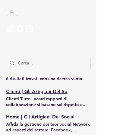
6 risultati trovati con una ricerca vuota
Clienti | Gli Artigiani Del So
Clienti Tutte i nostri rapporti di
collaborazione si basano sul rispetto e
sulla fiducia interpersonale. I nostri clienti
sono liberi di sceglierci ogni mese,
Home | Gli Artigiani Del Social
basandosi esclusivamente sulla
Affida la gestione dei tuoi Social Network
soddisfazione data dalla qualità dei nostri
ad esperti del settore. Facebook,
lavori e non da obblighi di tempo